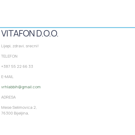
VITAFON D.O.O.
Lijepi, zdravi, srecni!
TELEFON
+387 55 22 66 33
E-MAIL
vrhlabbih@gmail.com
ADRESA
Mese Selimovica 2,
76300 Bijeljina,